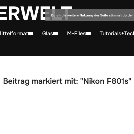
ERWELT
Durch die weitere Nutzung der Seite stimmst du de
ittelformat
Glas
M-Files
Tutorials+Tec
Beitrag markiert mit: "Nikon F801s"