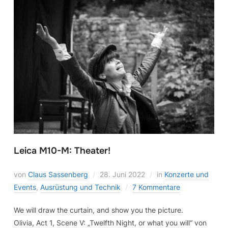
Leica M10-M: Theater!
von
Claus Sassenberg
28. Juni 2022
in
Konzerte und
Events
,
Ausrüstung und Technik
7 Kommentare
We will draw the curtain, and show you the picture.
Olivia, Act 1, Scene V: „Twelfth Night, or what you will“ von