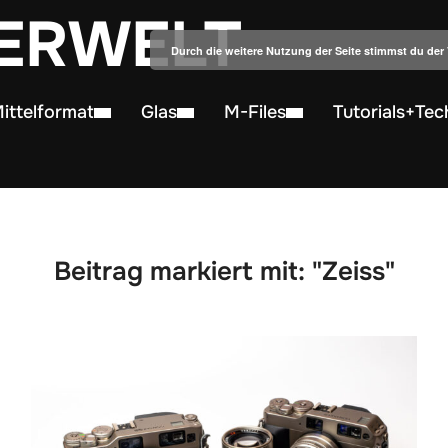
ERWELT
Durch die weitere Nutzung der Seite stimmst du de
ittelformat
Glas
M-Files
Tutorials+Tec
Beitrag markiert mit: "Zeiss"