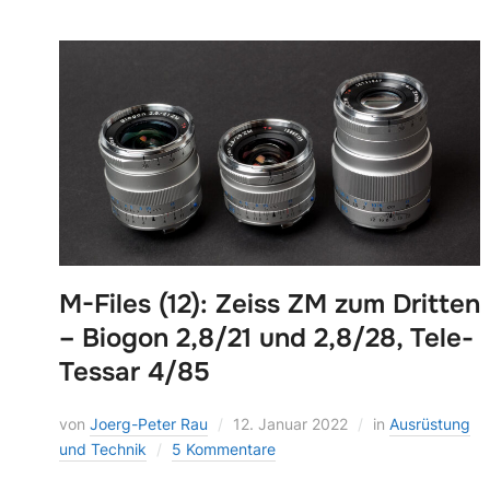
M-Files (12): Zeiss ZM zum Dritten
– Biogon 2,8/21 und 2,8/28, Tele-
Tessar 4/85
von
Joerg-Peter Rau
12. Januar 2022
in
Ausrüstung
und Technik
5 Kommentare