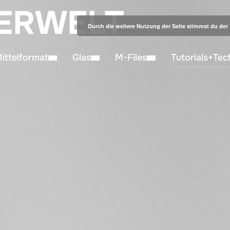
ERWELT
Durch die weitere Nutzung der Seite stimmst du de
ittelformat
Glas
M-Files
Tutorials+Tec