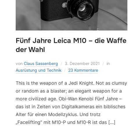
Fünf Jahre Leica M10 – die Waffe
der Wahl
von
Claus Sassenberg
3. Dezember 2021
in
Ausrüstung und Technik
23 Kommentare
This is the weapon of a Jedi Knight. Not as clumsy
or random as a blaster; an elegant weapon for a
more civilized age. Obi-Wan Kenobi Fünf Jahre –
das ist in Zeiten von Digitalkameras ein biblisches
Alter für einen Modellzyklus. Und trotz
„Facelifting“ mit M10-P und M10-R ist das […]