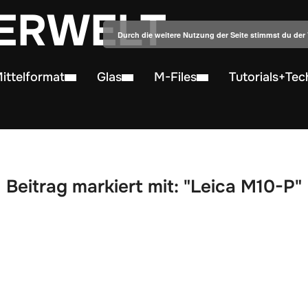
ERWELT
Durch die weitere Nutzung der Seite stimmst du de
ittelformat
Glas
M-Files
Tutorials+Tec
Beitrag markiert mit: "Leica M10-P"