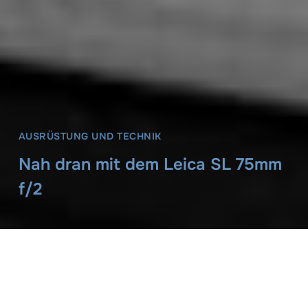
AUSRÜSTUNG UND TECHNIK
Nah dran mit dem Leica SL 75mm
f/2
Kai-Torsten Steffens
14. Dezember 2020