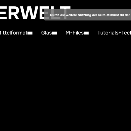
ERWELT
Durch die weitere Nutzung der Seite stimmst du de
ittelformat
Glas
M-Files
Tutorials+Tec