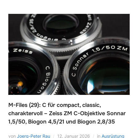
M-Files (29): C für compact, classic,
charaktervoll – Zeiss ZM C-Objektive Sonnar
1,5/50, Biogon 4,5/21 und Biogon 2,8/35
von
Joerg-Peter Rau
12. Januar 2026
in
Ausrüstung