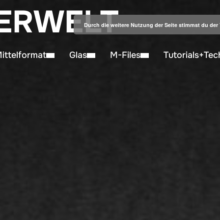
ERWELT
Durch die weitere Nutzung der Seite stimmst du de
ittelformat
Glas
M-Files
Tutorials+Tec