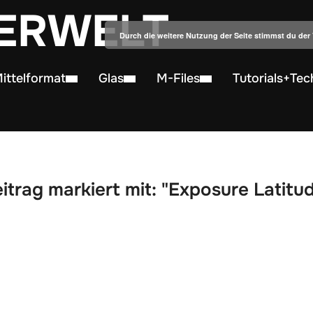
ERWELT
Durch die weitere Nutzung der Seite stimmst du de
ittelformat
Glas
M-Files
Tutorials+Tec
itrag markiert mit: "Exposure Latitu