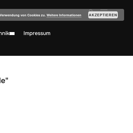
SEITENLEIST
AKZEPTIEREN
r Verwendung von Cookies zu.
Weitere Informationen
hnik
Impressum
de"