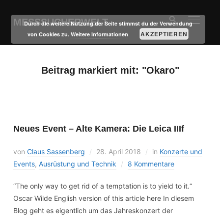
MESSSUCHERWELT
SEITE
Durch die weitere Nutzung der Seite stimmst du der Verwendung
AKZEPTIEREN
von Cookies zu.
Weitere Informationen
Beitrag markiert mit: "Okaro"
Neues Event – Alte Kamera: Die Leica IIIf
von
Claus Sassenberg
28. April 2018
in
Konzerte und
Events
,
Ausrüstung und Technik
8 Kommentare
“The only way to get rid of a temptation is to yield to it.“
Oscar Wilde English version of this article here In diesem
Blog geht es eigentlich um das Jahreskonzert der