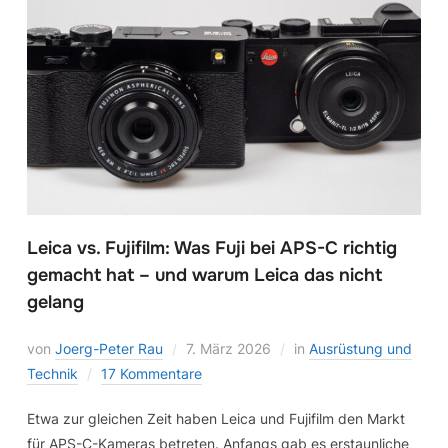
Leica vs. Fujifilm: Was Fuji bei APS-C richtig
gemacht hat – und warum Leica das nicht
gelang
von
Joerg-Peter Rau
7. März 2026
in
Ausrüstung und
Technik
17 Kommentare
Etwa zur gleichen Zeit haben Leica und Fujifilm den Markt
für APS-C-Kameras betreten. Anfangs gab es erstaunliche