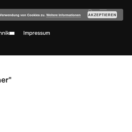
SEITENLEIST
AKZEPTIEREN
r Verwendung von Cookies zu.
Weitere Informationen
hnik
Impressum
her"