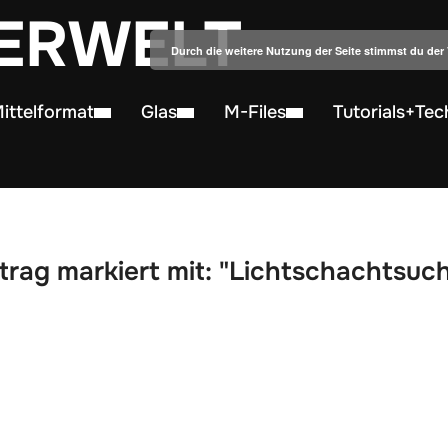
ERWELT
Durch die weitere Nutzung der Seite stimmst du de
ittelformat
Glas
M-Files
Tutorials+Tec
trag markiert mit: "Lichtschachtsuc