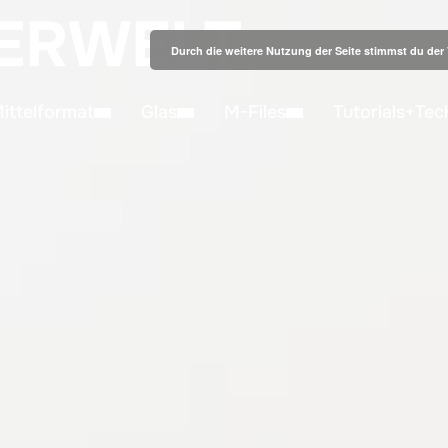
ERWELT
Durch die weitere Nutzung der Seite stimmst du de
ittelformat
Glas
M-Files
Tutorials+Tec