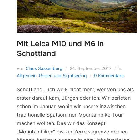
Mit Leica M10 und M6 in
Schottland
von
Claus Sassenberg
24. September 2017
in
Allgemein
,
Reisen und Sightseeing
9 Kommentare
Schottland… ich weiß nicht mehr, wer von uns als
erster darauf kam, Jürgen oder ich. Wir berieten
schon im Januar, wohin wir unsere inzwischen
traditionelle Spätsommer-Mountainbike-Tour
machen wollten. Das wir das Konzept
„Mountainbiken“ bis zur Zerreissgrenze dehnen
können, hatten wir schon in dem Jahr bewiesen,