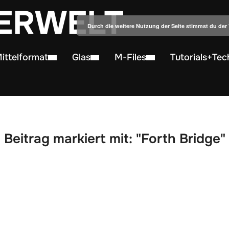
ERWELT
Durch die weitere Nutzung der Seite stimmst du de
ittelformat
Glas
M-Files
Tutorials+Tec
Beitrag markiert mit: "Forth Bridge"