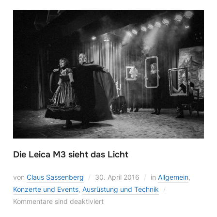
Die Leica M3 sieht das Licht
von
Claus Sassenberg
30. April 2016
in
Allgemein
,
Konzerte und Events
,
Ausrüstung und Technik
Kommentare sind deaktiviert