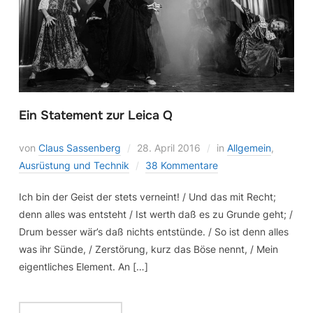
Ein Statement zur Leica Q
von
Claus Sassenberg
28. April 2016
in
Allgemein
,
Ausrüstung und Technik
38 Kommentare
Ich bin der Geist der stets verneint! / Und das mit Recht;
denn alles was entsteht / Ist werth daß es zu Grunde geht; /
Drum besser wär’s daß nichts entstünde. / So ist denn alles
was ihr Sünde, / Zerstörung, kurz das Böse nennt, / Mein
eigentliches Element. An […]