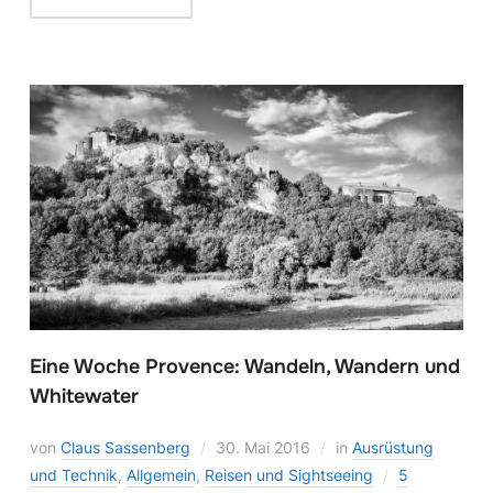
Eine Woche Provence: Wandeln, Wandern und
Whitewater
von
Claus Sassenberg
30. Mai 2016
in
Ausrüstung
und Technik
,
Allgemein
,
Reisen und Sightseeing
5