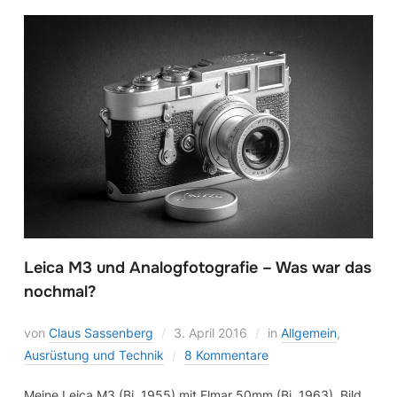
Leica M3 und Analogfotografie – Was war das
nochmal?
von
Claus Sassenberg
3. April 2016
in
Allgemein
,
Ausrüstung und Technik
8 Kommentare
Meine Leica M3 (Bj. 1955) mit Elmar 50mm (Bj. 1963), Bild