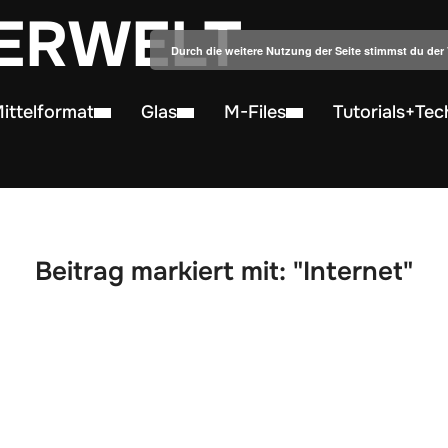
ERWELT
Durch die weitere Nutzung der Seite stimmst du de
ittelformat
Glas
M-Files
Tutorials+Tec
Beitrag markiert mit: "Internet"