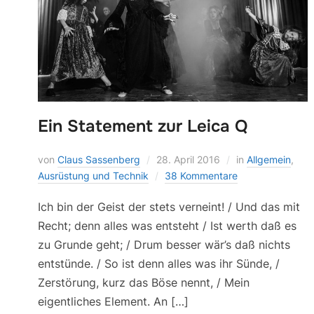
Ein Statement zur Leica Q
von
Claus Sassenberg
28. April 2016
in
Allgemein
,
Ausrüstung und Technik
38 Kommentare
Ich bin der Geist der stets verneint! / Und das mit
Recht; denn alles was entsteht / Ist werth daß es
zu Grunde geht; / Drum besser wär’s daß nichts
entstünde. / So ist denn alles was ihr Sünde, /
Zerstörung, kurz das Böse nennt, / Mein
eigentliches Element. An […]