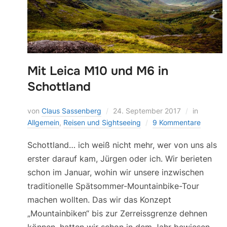
Mit Leica M10 und M6 in
Schottland
von
Claus Sassenberg
24. September 2017
in
Allgemein
,
Reisen und Sightseeing
9 Kommentare
Schottland… ich weiß nicht mehr, wer von uns als
erster darauf kam, Jürgen oder ich. Wir berieten
schon im Januar, wohin wir unsere inzwischen
traditionelle Spätsommer-Mountainbike-Tour
machen wollten. Das wir das Konzept
„Mountainbiken“ bis zur Zerreissgrenze dehnen
können, hatten wir schon in dem Jahr bewiesen,