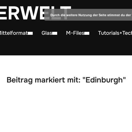
ERWELT
Durch die weitere Nutzung der Seite stimmst du de
ittelformat
Glas
M-Files
Tutorials+Tec
Beitrag markiert mit: "Edinburgh"