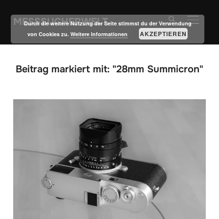
MESSSUCHERWELT
SEITE
Durch die weitere Nutzung der Seite stimmst du der Verwendung
AKZEPTIEREN
von Cookies zu.
Weitere Informationen
Beitrag markiert mit: "28mm Summicron"