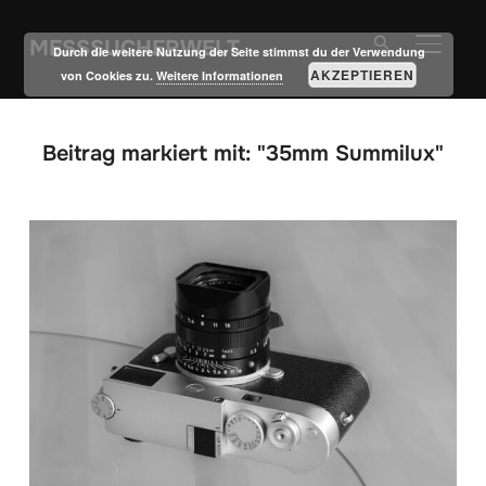
MESSSUCHERWELT
SEITE
Durch die weitere Nutzung der Seite stimmst du der Verwendung
AKZEPTIEREN
von Cookies zu.
Weitere Informationen
Beitrag markiert mit: "35mm Summilux"