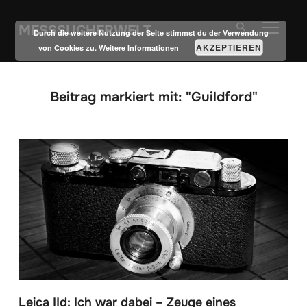
MESSSUCHERWELT
SEITE
Durch die weitere Nutzung der Seite stimmst du der Verwendung
AKZEPTIEREN
von Cookies zu.
Weitere Informationen
Beitrag markiert mit: "Guildford"
Leica IId: Ich war dabei – Zeuge eines