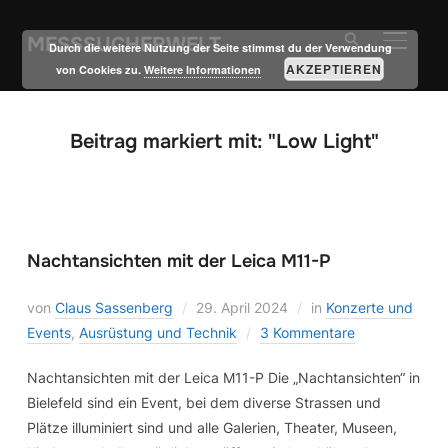
MESSSUCHERWELT
SEITE
Durch die weitere Nutzung der Seite stimmst du der Verwendung
AKZEPTIEREN
von Cookies zu.
Weitere Informationen
Beitrag markiert mit: "Low Light"
Nachtansichten mit der Leica M11-P
von
Claus Sassenberg
29. April 2024
in
Konzerte und
Events
,
Ausrüstung und Technik
3 Kommentare
Nachtansichten mit der Leica M11-P Die „Nachtansichten“ in
Bielefeld sind ein Event, bei dem diverse Strassen und
Plätze illuminiert sind und alle Galerien, Theater, Museen,