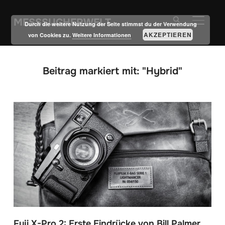
MESSSUCHERWELT
SEITE
Durch die weitere Nutzung der Seite stimmst du der Verwendung
AKZEPTIEREN
von Cookies zu.
Weitere Informationen
Beitrag markiert mit: "Hybrid"
Fuji X-Pro 2: Erste Eindrücke von Bill Palmer