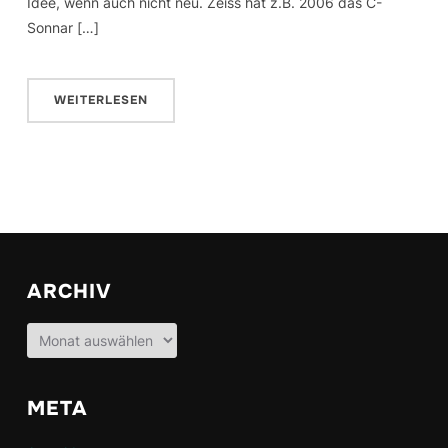
Idee, wenn auch nicht neu. Zeiss hat z.B. 2006 das C-
Sonnar […]
WEITERLESEN
ARCHIV
Archiv
META