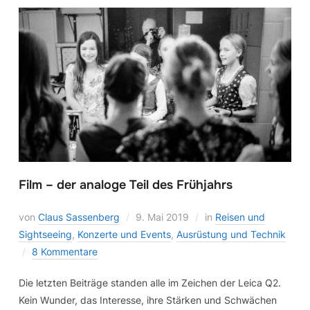
Film – der analoge Teil des Frühjahrs
von
Claus Sassenberg
9. Mai 2019
in
Reisen und
Sightseeing
,
Konzerte und Events
,
Ausrüstung und Technik
8 Kommentare
Die letzten Beiträge standen alle im Zeichen der Leica Q2.
Kein Wunder, das Interesse, ihre Stärken und Schwächen