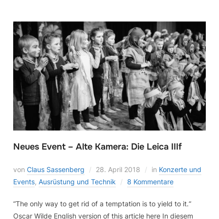
Neues Event – Alte Kamera: Die Leica IIIf
von
Claus Sassenberg
28. April 2018
in
Konzerte und
Events
,
Ausrüstung und Technik
8 Kommentare
“The only way to get rid of a temptation is to yield to it.“
Oscar Wilde English version of this article here In diesem