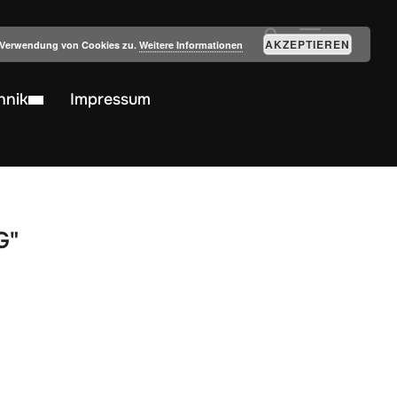
SEITENLEIST
AKZEPTIEREN
r Verwendung von Cookies zu.
Weitere Informationen
hnik
Impressum
G"