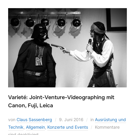
Varieté: Joint-Venture-Videographing mit
Canon, Fuji, Leica
von
Claus Sassenberg
9. Juni 2016
in
Ausrüstung und
Technik
,
Allgemein
,
Konzerte und Events
Kommentare
sind deaktiviert