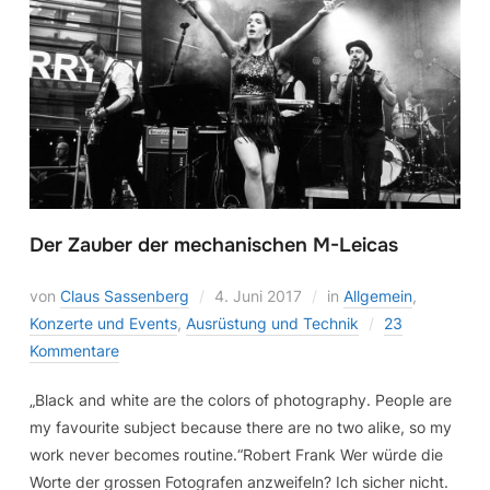
Der Zauber der mechanischen M-Leicas
von
Claus Sassenberg
4. Juni 2017
in
Allgemein
,
Konzerte und Events
,
Ausrüstung und Technik
23
Kommentare
„Black and white are the colors of photography. People are
my favourite subject because there are no two alike, so my
work never becomes routine.“Robert Frank Wer würde die
Worte der grossen Fotografen anzweifeln? Ich sicher nicht.