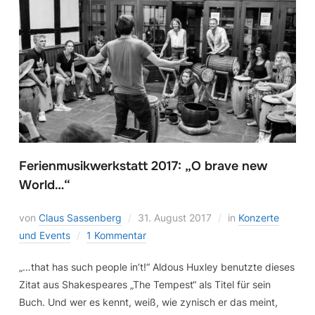
Ferienmusikwerkstatt 2017: „O brave new
World…“
von
Claus Sassenberg
31. August 2017
in
Konzerte
und Events
1 Kommentar
„…that has such people in’t!“ Aldous Huxley benutzte dieses
Zitat aus Shakespeares „The Tempest“ als Titel für sein
Buch. Und wer es kennt, weiß, wie zynisch er das meint,