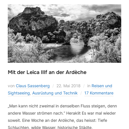
Mit der Leica IIIf an der Ardèche
von
Claus Sassenberg
22. Mai 2018
in
Reisen und
Sightseeing
,
Ausrüstung und Technik
17 Kommentare
„Man kann nicht zweimal in denselben Fluss steigen, denn
andere Wasser strömen nach.“ Heraklit Es war mal wieder
soweit. Eine Woche an der Ardèche, das heisst: Tiefe
Schluchten, wilde Wasser, historische Städte,