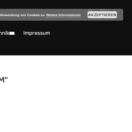
SEITENLEIST
AKZEPTIEREN
r Verwendung von Cookies zu.
Weitere Informationen
hnik
Impressum
ZM"