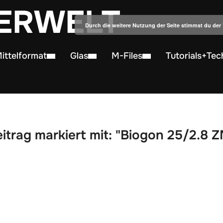
ERWELT
Durch die weitere Nutzung der Seite stimmst du de
ittelformat
Glas
M-Files
Tutorials+Tec
itrag markiert mit: "Biogon 25/2.8 