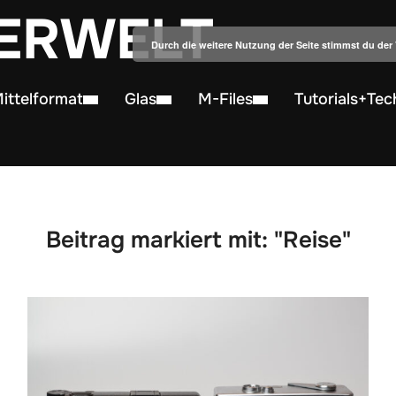
ERWELT
Durch die weitere Nutzung der Seite stimmst du de
ittelformat
Glas
M-Files
Tutorials+Tec
Beitrag markiert mit: "Reise"