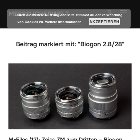
MESSSUCHERWELT
SEITE
Durch die weitere Nutzung der Seite stimmst du der Verwendung
AKZEPTIEREN
von Cookies zu.
Weitere Informationen
Beitrag markiert mit: "Biogon 2.8/28"
M-Files (12): Zeiss ZM zum Dritten – Biogon