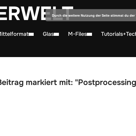
ERWELT
Durch die weitere Nutzung der Seite stimmst du de
ittelformat
Glas
M-Files
Tutorials+Tec
Beitrag markiert mit: "Postprocessing