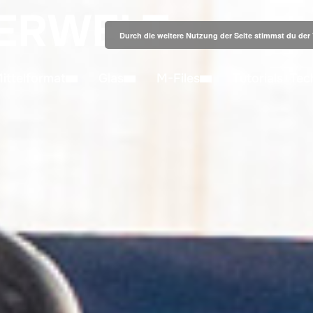
ERWELT
Durch die weitere Nutzung der Seite stimmst du de
ittelformat
Glas
M-Files
Tutorials+Tec