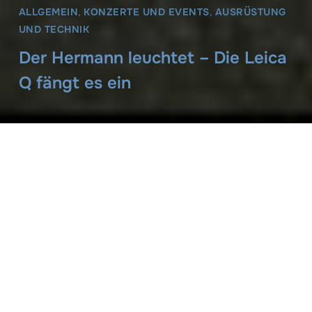
ALLGEMEIN
,
KONZERTE UND EVENTS
,
AUSRÜSTUNG
UND TECHNIK
Der Hermann leuchtet – Die Leica
Q fängt es ein
Claus Sassenberg
21. März 2016
Falls sich jetzt jemand fragt, ob ich im Publikationswahn bin,
sei gleich gesagt, dass ich vorhabe, mich über Ostern
entspannt zurückzulehnen und die Zeit zu geniessen.
Ausser einer Sache, und das ist „just for fun“. Ich möchte
nämlich noch einen Artikel über die Fuji X-Pro2 von Macfilos
übersetzen und hier einstellen, denn ich glaube, dass diese