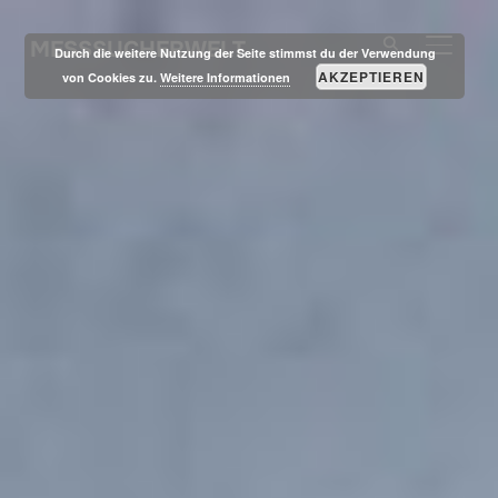
MESSSUCHERWELT
SEITE
Durch die weitere Nutzung der Seite stimmst du der Verwendung
AKZEPTIEREN
von Cookies zu.
Weitere Informationen