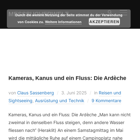
MESSSUCHERWELT
SEITE
Durch die weitere Nutzung der Seite stimmst du der Verwendung
AKZEPTIEREN
von Cookies zu.
Weitere Informationen
Kameras, Kanus und ein Fluss: Die Ardèche
von
Claus Sassenberg
3. Juni 2025
in
Reisen und
Sightseeing
,
Ausrüstung und Technik
9 Kommentare
Kameras, Kanus und ein Fluss: Die Ardèche „Man kann nicht
zweimal in denselben Fluss steigen, denn andere Wasser
fliessen nach“ (Heraklit) An einem Samstagmittag im Mai
wird die mittägliche Ruhe auf einem Campingplatz nahe