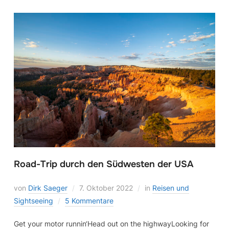
Road-Trip durch den Südwesten der USA
von
Dirk Saeger
7. Oktober 2022
in
Reisen und
Sightseeing
5 Kommentare
Get your motor runnin‘Head out on the highwayLooking for