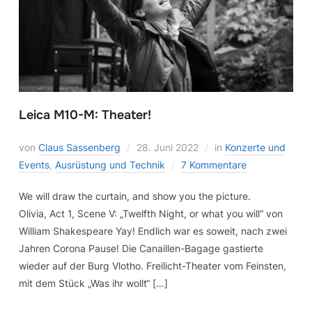
Leica M10-M: Theater!
von
Claus Sassenberg
28. Juni 2022
in
Konzerte und
Events
,
Ausrüstung und Technik
7 Kommentare
We will draw the curtain, and show you the picture.
Olivia, Act 1, Scene V: „Twelfth Night, or what you will“ von
William Shakespeare Yay! Endlich war es soweit, nach zwei
Jahren Corona Pause! Die Canaillen-Bagage gastierte
wieder auf der Burg Vlotho. Freilicht-Theater vom Feinsten,
mit dem Stück „Was ihr wollt“ […]