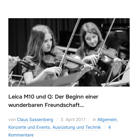
Leica M10 und Q: Der Beginn einer
wunderbaren Freundschaft…
von
Claus Sassenberg
3. April 2017
in
Allgemein
,
Konzerte und Events
,
Ausrüstung und Technik
4
Kommentare