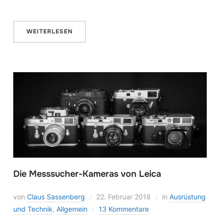
WEITERLESEN
Die Messsucher-Kameras von Leica
von
Claus Sassenberg
22. Februar 2018
in
Ausrüstung
und Technik
,
Allgemein
13 Kommentare