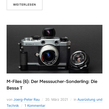
WEITERLESEN
M-Files (6): Der Messsucher-Sonderling: Die
Bessa T
von
Joerg-Peter Rau
20. März 2021
in
Ausrüstung und
Technik
1 Kommentar