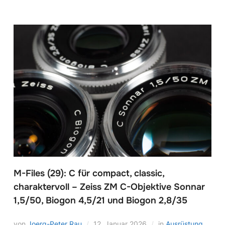
M-Files (29): C für compact, classic,
charaktervoll – Zeiss ZM C-Objektive Sonnar
1,5/50, Biogon 4,5/21 und Biogon 2,8/35
von
Joerg-Peter Rau
12. Januar 2026
in
Ausrüstung