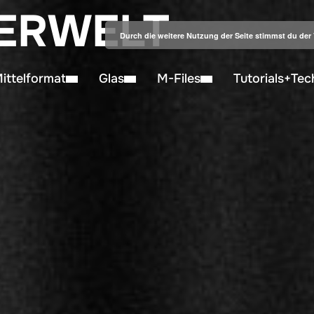
ERWELT
Durch die weitere Nutzung der Seite stimmst du de
ittelformat
Glas
M-Files
Tutorials+Tec