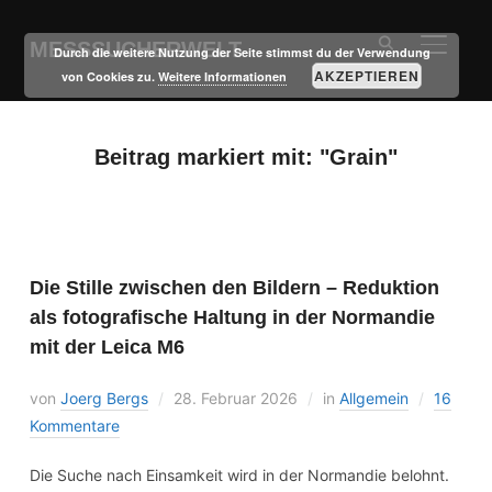
MESSSUCHERWELT
SEITE
Durch die weitere Nutzung der Seite stimmst du der Verwendung
AKZEPTIEREN
von Cookies zu.
Weitere Informationen
Beitrag markiert mit: "Grain"
Die Stille zwischen den Bildern – Reduktion
als fotografische Haltung in der Normandie
mit der Leica M6
von
Joerg Bergs
28. Februar 2026
in
Allgemein
16
Kommentare
Die Suche nach Einsamkeit wird in der Normandie belohnt.