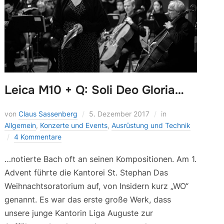
Leica M10 + Q: Soli Deo Gloria…
von
Claus Sassenberg
5. Dezember 2017
in
Allgemein
,
Konzerte und Events
,
Ausrüstung und Technik
4 Kommentare
…notierte Bach oft an seinen Kompositionen. Am 1.
Advent führte die Kantorei St. Stephan Das
Weihnachtsoratorium auf, von Insidern kurz „WO“
genannt. Es war das erste große Werk, dass
unsere junge Kantorin Liga Auguste zur