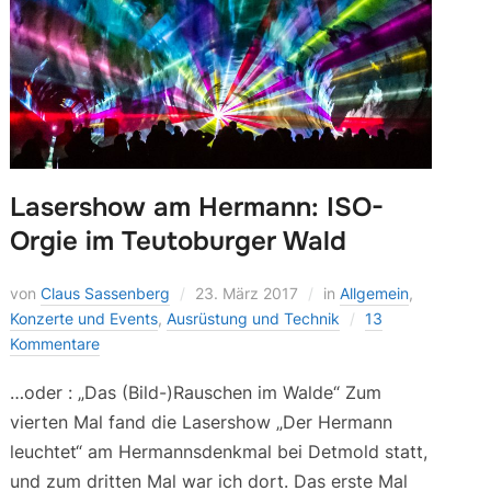
Lasershow am Hermann: ISO-
Orgie im Teutoburger Wald
von
Claus Sassenberg
23. März 2017
in
Allgemein
,
Konzerte und Events
,
Ausrüstung und Technik
13
Kommentare
…oder : „Das (Bild-)Rauschen im Walde“ Zum
vierten Mal fand die Lasershow „Der Hermann
leuchtet“ am Hermannsdenkmal bei Detmold statt,
und zum dritten Mal war ich dort. Das erste Mal