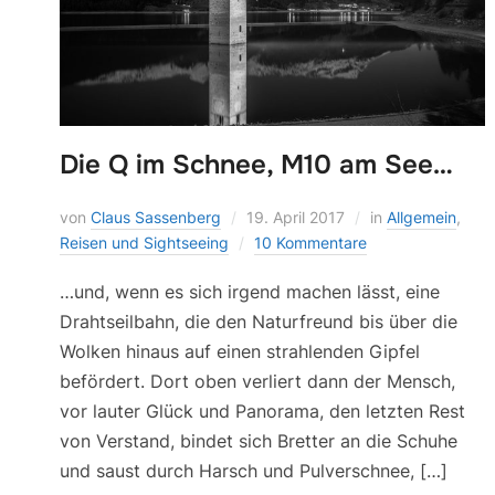
Die Q im Schnee, M10 am See…
von
Claus Sassenberg
19. April 2017
in
Allgemein
,
Reisen und Sightseeing
10 Kommentare
…und, wenn es sich irgend machen lässt, eine
Drahtseilbahn, die den Naturfreund bis über die
Wolken hinaus auf einen strahlenden Gipfel
befördert. Dort oben verliert dann der Mensch,
vor lauter Glück und Panorama, den letzten Rest
von Verstand, bindet sich Bretter an die Schuhe
und saust durch Harsch und Pulverschnee, […]