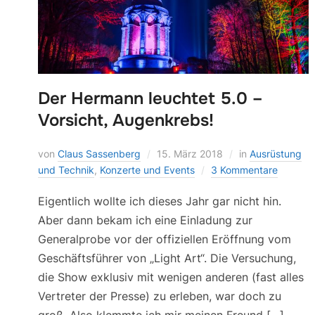
Der Hermann leuchtet 5.0 –
Vorsicht, Augenkrebs!
von
Claus Sassenberg
15. März 2018
in
Ausrüstung
und Technik
,
Konzerte und Events
3 Kommentare
Eigentlich wollte ich dieses Jahr gar nicht hin.
Aber dann bekam ich eine Einladung zur
Generalprobe vor der offiziellen Eröffnung vom
Geschäftsführer von „Light Art“. Die Versuchung,
die Show exklusiv mit wenigen anderen (fast alles
Vertreter der Presse) zu erleben, war doch zu
groß. Also klemmte ich mir meinen Freund […]