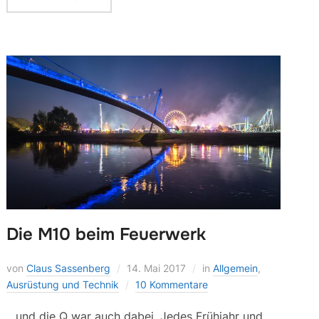
Die M10 beim Feuerwerk
von
Claus Sassenberg
14. Mai 2017
in
Allgemein
,
Ausrüstung und Technik
10 Kommentare
…und die Q war auch dabei. Jedes Frühjahr und