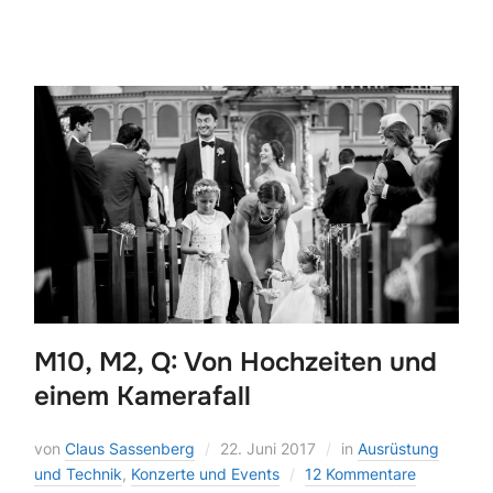
M10, M2, Q: Von Hochzeiten und
einem Kamerafall
von
Claus Sassenberg
22. Juni 2017
in
Ausrüstung
und Technik
,
Konzerte und Events
12 Kommentare