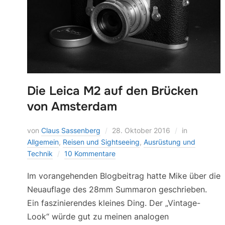
Die Leica M2 auf den Brücken
von Amsterdam
von
Claus Sassenberg
28. Oktober 2016
in
Allgemein
,
Reisen und Sightseeing
,
Ausrüstung und
Technik
10 Kommentare
Im vorangehenden Blogbeitrag hatte Mike über die
Neuauflage des 28mm Summaron geschrieben.
Ein faszinierendes kleines Ding. Der „Vintage-
Look“ würde gut zu meinen analogen