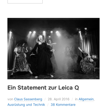
Ein Statement zur Leica Q
von
Claus Sassenberg
28. April 2016
in
Allgemein
,
Ausrüstung und Technik
38 Kommentare