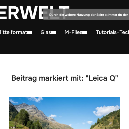
ERWELT
Durch die weitere Nutzung der Seite stimmst du de
ittelformat
Glas
M-Files
Tutorials+Tec
Beitrag markiert mit: "Leica Q"