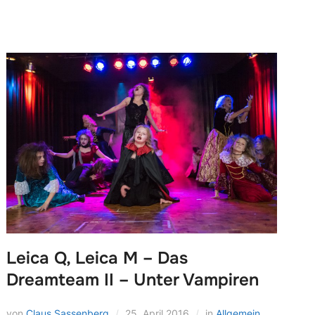
Leica Q, Leica M – Das
Dreamteam II – Unter Vampiren
von
Claus Sassenberg
25. April 2016
in
Allgemein
,