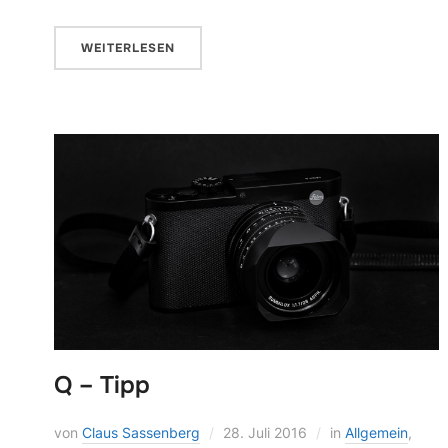
WEITERLESEN
Q – Tipp
von
Claus Sassenberg
28. Juli 2016
in
Allgemein
,