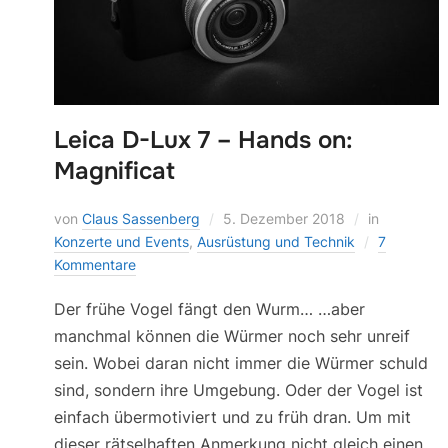
Leica D-Lux 7 – Hands on:
Magnificat
von
Claus Sassenberg
5. Dezember 2018
in
Konzerte und Events
,
Ausrüstung und Technik
7
Kommentare
Der frühe Vogel fängt den Wurm… …aber
manchmal können die Würmer noch sehr unreif
sein. Wobei daran nicht immer die Würmer schuld
sind, sondern ihre Umgebung. Oder der Vogel ist
einfach übermotiviert und zu früh dran. Um mit
dieser rätselhaften Anmerkung nicht gleich einen