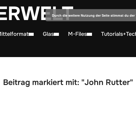
ERWELT
Durch die weitere Nutzung der Seite stimmst du de
ittelformat
Glas
M-Files
Tutorials+Tec
Beitrag markiert mit: "John Rutter"