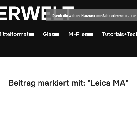
ERWELT
Durch die weitere Nutzung der Seite stimmst du de
ittelformat
Glas
M-Files
Tutorials+Tec
Beitrag markiert mit: "Leica MA"