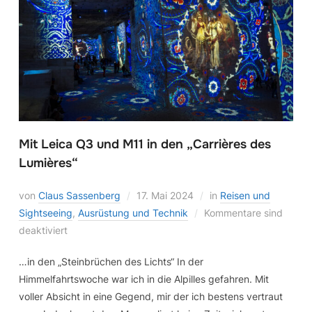
Mit Leica Q3 und M11 in den „Carrières des
Lumières“
von
Claus Sassenberg
17. Mai 2024
in
Reisen und
Sightseeing
,
Ausrüstung und Technik
Kommentare sind
deaktiviert
…in den „Steinbrüchen des Lichts“ In der
Himmelfahrtswoche war ich in die Alpilles gefahren. Mit
voller Absicht in eine Gegend, mir der ich bestens vertraut