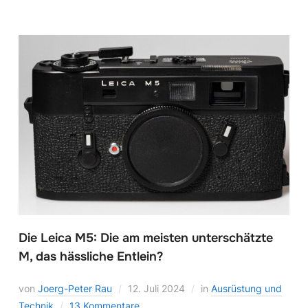
Die Leica M5: Die am meisten unterschätzte
M, das hässliche Entlein?
von
Joerg-Peter Rau
12. Juli 2024
in
Ausrüstung und
Technik
13 Kommentare