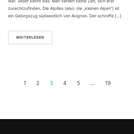
war. Jeder kennt das: Man verliert keine Zeit, sich erst
zurechtzufinden. Die Alpilles (also: die „kleinen Alpen“) ist
ein Gebirgszug südwestlich von Avignon. Der schroffe […]
WEITERLESEN
1
2
3
4
5
…
19