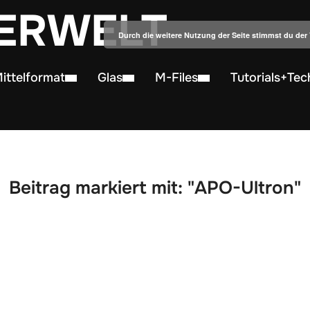
ERWELT
Durch die weitere Nutzung der Seite stimmst du de
ittelformat
Glas
M-Files
Tutorials+Tec
Beitrag markiert mit: "APO-Ultron"