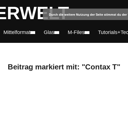
ERWELT
Durch die weitere Nutzung der Seite stimmst du de
Mittelformat
Glas
M-Files
Tutorials+Te
Beitrag markiert mit: "Contax T"