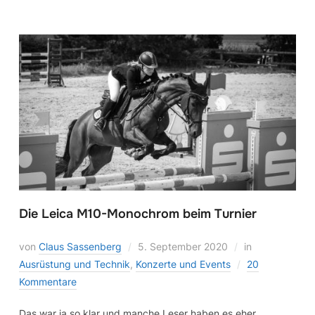
Die Leica M10-Monochrom beim Turnier
von
Claus Sassenberg
5. September 2020
in
Ausrüstung und Technik
,
Konzerte und Events
20
Kommentare
Das war ja so klar und manche Leser haben es eher