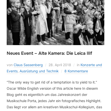
Neues Event – Alte Kamera: Die Leica IIIf
von
Claus Sassenberg
28. April 2018
in
Konzerte und
Events
,
Ausrüstung und Technik
8 Kommentare
“The only way to get rid of a temptation is to yield to it.“
Oscar Wilde English version of this article here In diesem
Blog geht es eigentlich um das Jahreskonzert der
Musikschule Porta, jedes Jahr ein fotografisches Highlight.
Das liegt vor allem am kreativen Musikschul-Kollegium, das